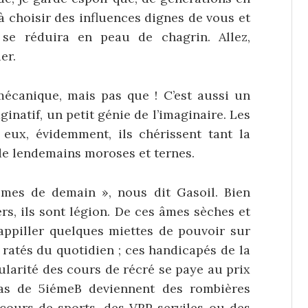
à choisir des influences dignes de vous et
se réduira en peau de chagrin. Allez,
er.
mécanique, mais pas que ! C’est aussi un
natif, un petit génie de l’imaginaire. Les
 eux, évidemment, ils chérissent tant la
de lendemains moroses et ternes.
imes de demain », nous dit Gasoil. Bien
fers, ils sont légion. De ces âmes sèches et
rappiller quelques miettes de pouvoir sur
s ratés du quotidien ; ces handicapés de la
pularité des cours de récré se paye au prix
ivas de 5iémeB deviennent des rombières
s cours de sports, des VRP serviles ou des