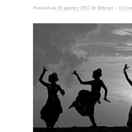
/
Posted
on
28 janvier 2017
de
Stheno
0 Co