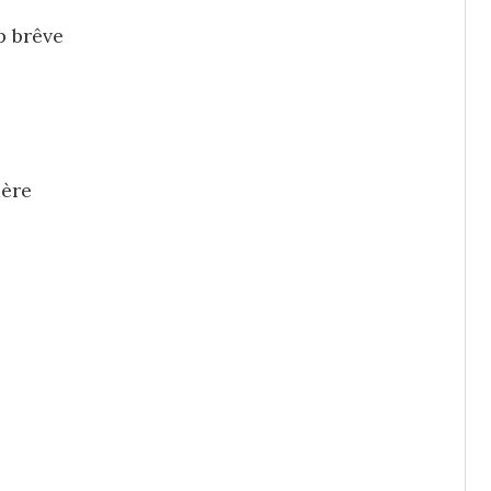
p brêve
mère