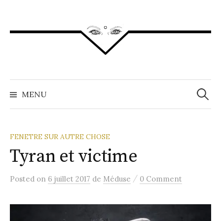
Aller
au
contenu
Recher
MENU
FENETRE SUR AUTRE CHOSE
Tyran et victime
/
Posted
on
6 juillet 2017
de
Méduse
0 Comment